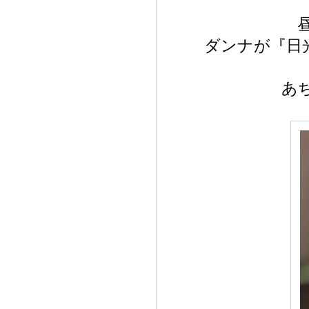
ダンナが『日
あ