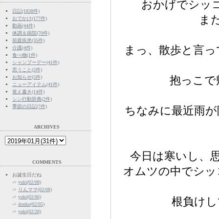
おかげでシッ
日記(1838件)
ま
おでかけ(177件)
動画(44件)
体調＆病院(70件)
前庭疾患(35件)
まっ、散歩と言っ
介護(4件)
食べ物(1件)
シャンプーデー(41件)
思うこと(2件)
お知らせ(5件)
抱っこで
ニューアイテム(41件)
覚え書き(14件)
シン行動辞典(2件)
季節の日記(7件)
ちなみに最近雨が
ARCHIVES
今日は寒いし、
COMMENTS
オムツの中でシッ
お誕生日だね
->
yuki(02/08)
->
りんママ(02/08)
->
yuki(02/06)
根負けし
->
donko(02/05)
->
yuki(02/28)