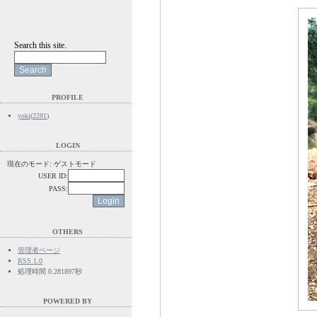
Search this site.
PROFILE
yuki
(
2281
)
LOGIN
現在のモード: ゲストモード
USER ID:
PASS:
OTHERS
管理者ページ
RSS 1.0
処理時間 0.281897秒
POWERED BY