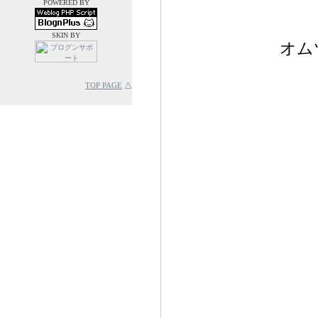
POWERED BY
SKIN BY
オム
TOP PAGE
△