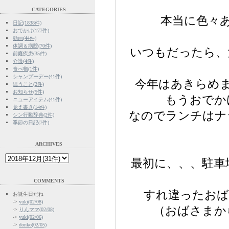
CATEGORIES
本当に色々
日記(1838件)
おでかけ(177件)
動画(44件)
体調＆病院(70件)
いつもだったら、
前庭疾患(35件)
介護(4件)
食べ物(1件)
シャンプーデー(41件)
今年はあきらめ
思うこと(2件)
お知らせ(5件)
もうおでか
ニューアイテム(41件)
覚え書き(14件)
なのでランチはナ
シン行動辞典(2件)
季節の日記(7件)
ARCHIVES
最初に、、、駐車
COMMENTS
すれ違ったおば
お誕生日だね
->
yuki(02/08)
（おばさまか
->
りんママ(02/08)
->
yuki(02/06)
->
donko(02/05)