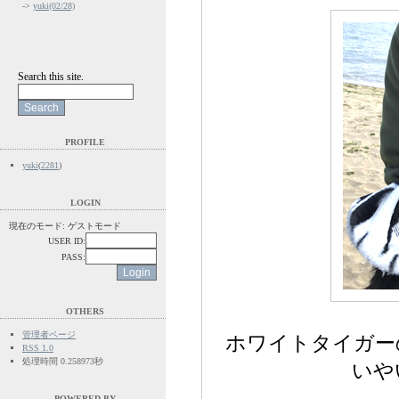
->
yuki(02/28)
Search this site.
PROFILE
yuki
(
2281
)
LOGIN
現在のモード: ゲストモード
USER ID:
PASS:
OTHERS
管理者ページ
ホワイトタイガー
RSS 1.0
処理時間 0.258973秒
いや
POWERED BY