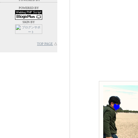
POWERED BY
SKIN BY
TOP PAGE
△