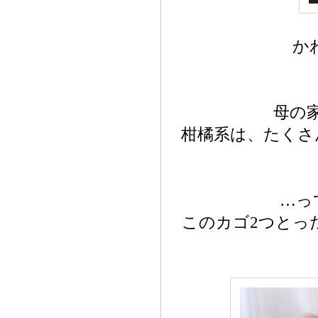
か
母の
柑橘系は、たくさ
…っ
このカゴ2つとっ