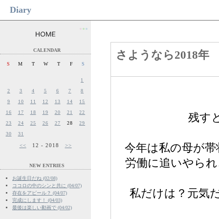
Diary
●
●
●
CALENDAR
さようなら2018
S
M
T
W
T
F
S
1
2
3
4
5
6
7
8
9
10
11
12
13
14
15
16
17
18
19
20
21
22
残す
23
24
25
26
27
28
29
30
31
今年は私の母が帯
<<
12 - 2018
>>
労働に追いやられ
NEW ENTRIES
お誕生日だね (02/08)
ココロの中のシンと共に (04/07)
私だけは？元気
存在をアピール？ (04/07)
完成にします！ (04/03)
最後は楽しい動画で (04/02)