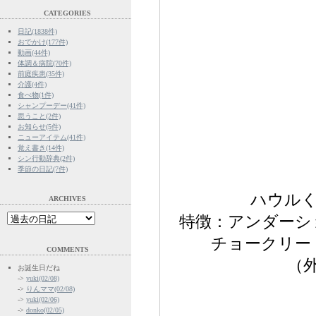
CATEGORIES
日記(1838件)
おでかけ(177件)
動画(44件)
体調＆病院(70件)
前庭疾患(35件)
介護(4件)
食べ物(1件)
シャンプーデー(41件)
思うこと(2件)
お知らせ(5件)
ニューアイテム(41件)
覚え書き(14件)
シン行動辞典(2件)
季節の日記(7件)
ハウルく
ARCHIVES
特徴：アンダーシ
チョークリー
COMMENTS
（
お誕生日だね
->
yuki(02/08)
->
りんママ(02/08)
->
yuki(02/06)
->
donko(02/05)