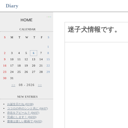
Diary
●
●
●
迷子犬情報です。
CALENDAR
S
M
T
W
T
F
S
1
2
3
4
5
6
7
8
9
10
11
12
13
14
15
16
17
18
19
20
21
22
23
24
25
26
27
28
29
30
31
<<
08 - 2026
>>
NEW ENTRIES
お誕生日だね (02/08)
ココロの中のシンと共に (04/07)
存在をアピール？ (04/07)
完成にします！ (04/03)
最後は楽しい動画で (04/02)