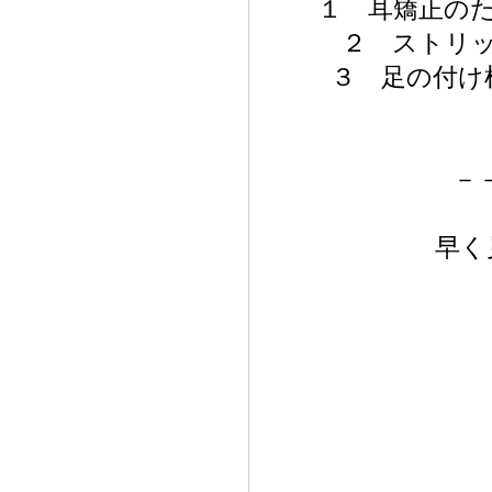
１ 耳矯正のた
２ ストリッ
３ 足の付け
－
早く