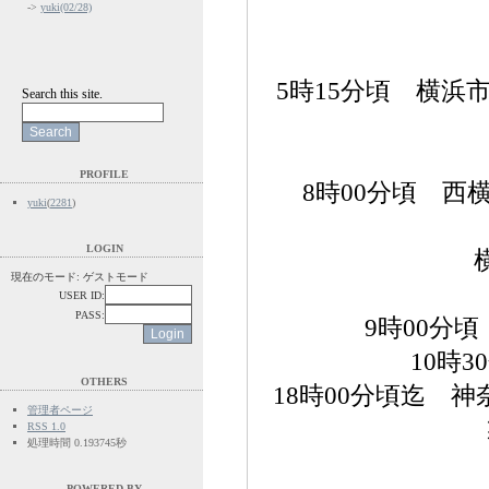
->
yuki(02/28)
5時15分頃 横
Search this site.
リ
PROFILE
8時00分頃 
yuki
(
2281
)
小雀
LOGIN
横浜市栄区田
現在のモード: ゲストモード
USER ID:
PASS:
9時00分
10時
OTHERS
18時00分頃迄 
管理者ページ
RSS 1.0
処理時間 0.193745秒
守衛さんが
POWERED BY