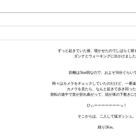
ずっと起きていた後、寝かせたのでしばらく寝
ダンナとウォーキングに出かけました
距離は5km弱なので、およそ50分ぐらい
時々はカメラをチェックしていたのだけど、一番遠
カメラを見たら、なんと起きて歩き回った
前転の途中で首が折れ曲がって、頭が体の下敷きに
ひぃーーーーーーーっ！
そこからは、二人して猛ダッシュ。
残り2Km。