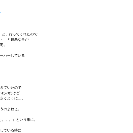
」と、行ってくれたので
・」と最悪な事が
宅。
ーハーしている
きていたので
いたのだけど
歩くように…。
うのよねぇ。
も。。。』という事に。
している時に