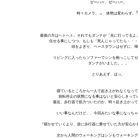
ゼーハー、ゼーハー。
時々カメラ。→ 体勢は変わらず。
最後の方はヘトヘト。それでもダンナが「先に行ってるよ
任せる事にしつつ、もしも「死んじゃってたら・・・
頭をよぎり、ペースダウンはせずに、帰
リビングに入ったらソファーでシンを抱っこしてゼ
ダンナがいました。。。
とりあえず、ほっ。
寝ているところから一人で起き上がれなくなって
前転停止の状態になる事はないと安心しきって
最近、歩行器で筋力ついたのか、時々起き上がって
いい事なんだけど、、今回みたいな事になっちゃ
『寝かせていくより、逆に歩行器に乗せていた方が安心か
次から人間のウォーキングはシンもウォーキング