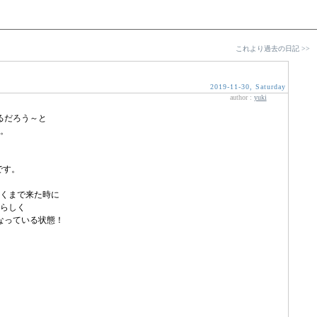
これより過去の日記 >>
2019-11-30, Saturday
author :
yuki
るだろう～と
。
です。
くまで来た時に
らしく
なっている状態！