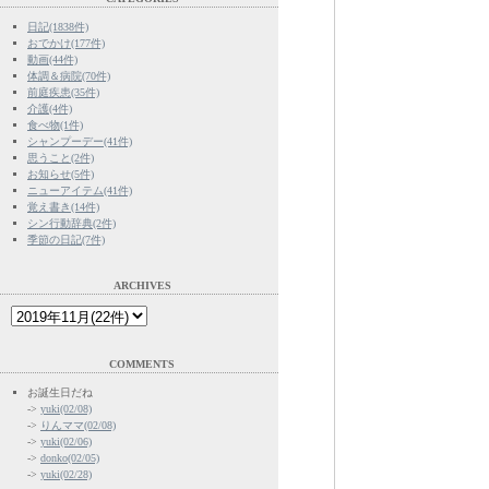
日記(1838件)
おでかけ(177件)
動画(44件)
体調＆病院(70件)
前庭疾患(35件)
介護(4件)
食べ物(1件)
シャンプーデー(41件)
思うこと(2件)
お知らせ(5件)
ニューアイテム(41件)
覚え書き(14件)
シン行動辞典(2件)
季節の日記(7件)
ARCHIVES
COMMENTS
お誕生日だね
->
yuki(02/08)
->
りんママ(02/08)
->
yuki(02/06)
->
donko(02/05)
->
yuki(02/28)