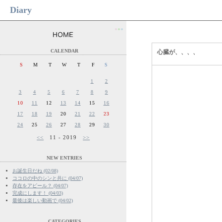
Diary
●
●
●
CALENDAR
心臓が、、、、
S
M
T
W
T
F
S
1
2
3
4
5
6
7
8
9
10
11
12
13
14
15
16
17
18
19
20
21
22
23
24
25
26
27
28
29
30
<<
11 - 2019
>>
NEW ENTRIES
お誕生日だね (02/08)
ココロの中のシンと共に (04/07)
存在をアピール？ (04/07)
完成にします！ (04/03)
最後は楽しい動画で (04/02)
CATEGORIES