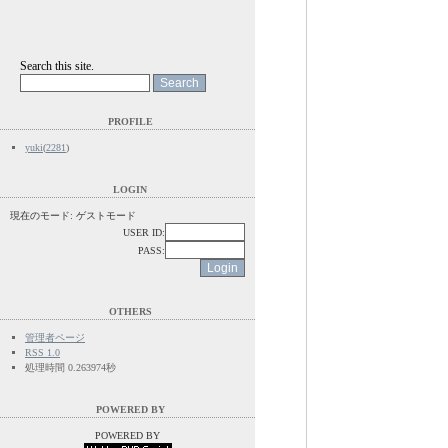
Search this site.
PROFILE
yuki
(
2281
)
LOGIN
現在のモード: ゲストモード
USER ID:
PASS:
OTHERS
管理者ページ
RSS 1.0
処理時間 0.263974秒
POWERED BY
POWERED BY