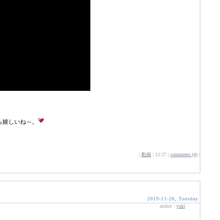
ら嬉しいね～。
|
動画
| 12:27 |
comments (4)
|
2019-11-26, Tuesday
author :
yuki