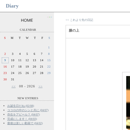
Diary
●
●
●
<< これより先の日記
CALENDAR
膝の上
S
M
T
W
T
F
S
1
2
3
4
5
6
7
8
9
10
11
12
13
14
15
16
17
18
19
20
21
22
23
24
25
26
27
28
29
30
31
<<
08 - 2026
>>
NEW ENTRIES
お誕生日だね (02/08)
ココロの中のシンと共に (04/07)
存在をアピール？ (04/07)
完成にします！ (04/03)
最後は楽しい動画で (04/02)