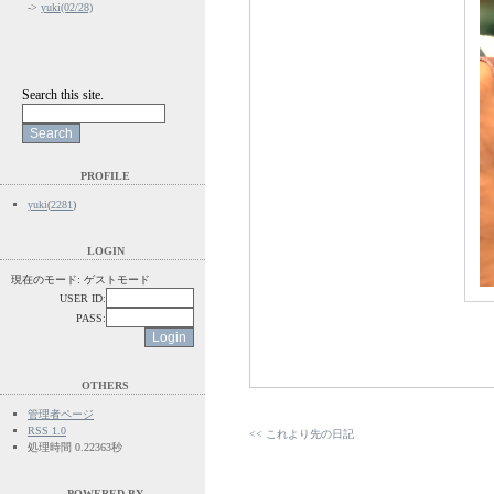
->
yuki(02/28)
Search this site.
PROFILE
yuki
(
2281
)
LOGIN
現在のモード: ゲストモード
USER ID:
PASS:
OTHERS
管理者ページ
RSS 1.0
<< これより先の日記
処理時間 0.22363秒
POWERED BY