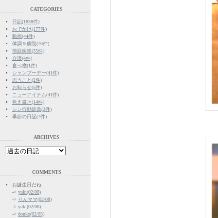
CATEGORIES
日記(1838件)
おでかけ(177件)
動画(44件)
体調＆病院(70件)
前庭疾患(35件)
介護(4件)
食べ物(1件)
シャンプーデー(41件)
思うこと(2件)
お知らせ(5件)
ニューアイテム(41件)
覚え書き(14件)
シン行動辞典(2件)
季節の日記(7件)
ARCHIVES
COMMENTS
お誕生日だね
->
yuki(02/08)
->
りんママ(02/08)
->
yuki(02/06)
->
donko(02/05)