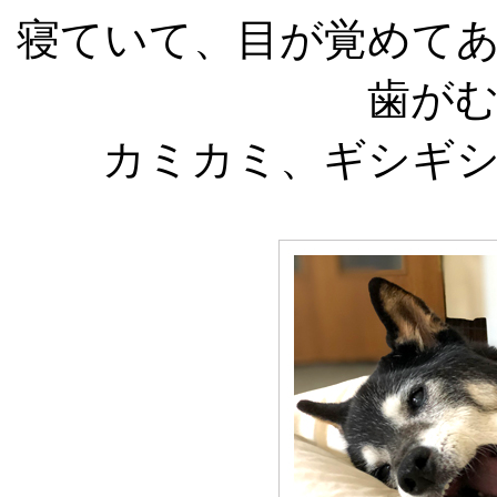
寝ていて、目が覚めて
歯が
カミカミ、ギシギ