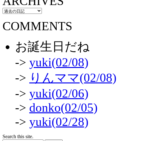
ARCHIVES
COMMENTS
お誕生日だね
->
yuki(02/08)
->
りんママ(02/08)
->
yuki(02/06)
->
donko(02/05)
->
yuki(02/28)
Search this site.