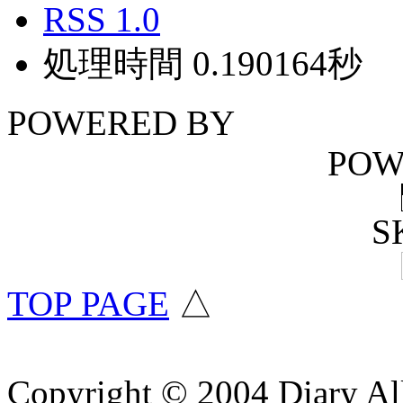
RSS 1.0
処理時間 0.190164秒
POWERED BY
POW
S
TOP PAGE
△
Copyright © 2004 Diary Al