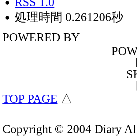
RSS 1.0
処理時間 0.261206秒
POWERED BY
POW
S
TOP PAGE
△
Copyright © 2004 Diary Al