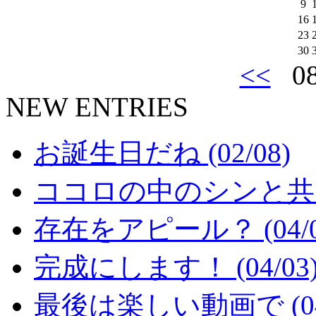
9
16
23
30
<<
08
NEW ENTRIES
お誕生日だね (02/08)
ココロの中のシンと共に (
存在をアピール？ (04/0
完成にします！ (04/03
最後は楽しい動画で (04/