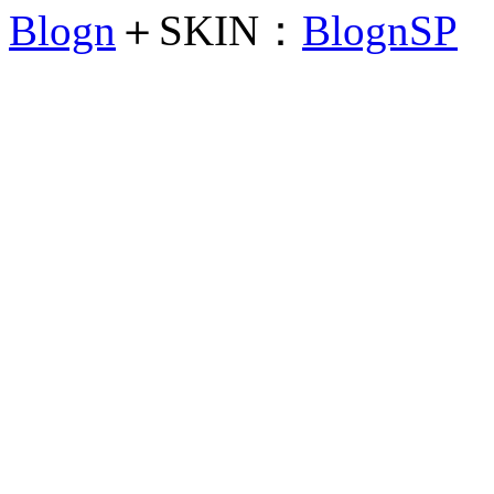
Blogn
＋SKIN：
BlognSP