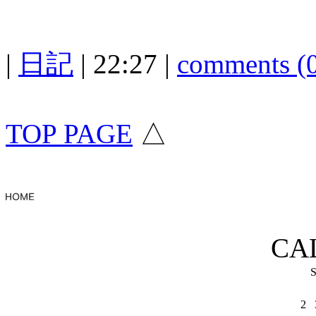
|
日記
| 22:27 |
comments (
TOP PAGE
△
CA
2